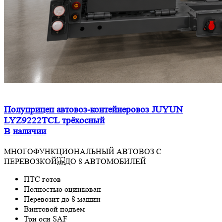
Полуприцеп автовоз-контейнеровоз JUYUN
LYZ9222TCL трёхосный
В наличии
МНОГОФУНКЦИОНАЛЬНЫЙ АВТОВОЗ С
ПЕРЕВОЗКОЙ ДО 8 АВТОМОБИЛЕЙ
ПТС готов
Полностью оцинкован
Перевозит до 8 машин
Винтовой подъем
Три оси SAF